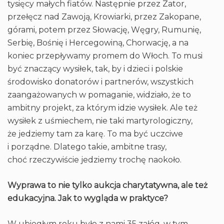
tysięcy małych fiatów. Następnie przez Zator,
przełęcz nad Zawoją, Krowiarki, przez Zakopane,
górami, potem przez Słowację, Węgry, Rumunię,
Serbię, Bośnię i Hercegowiną, Chorwację, a na
koniec przepływamy promem do Włoch. To musi
być znaczący wysiłek, tak, by i dzieci i polskie
środowisko donatorów i partnerów, wszystkich
zaangażowanych w pomaganie, widziało, że to
ambitny projekt, za którym idzie wysiłek. Ale też
wysiłek z uśmiechem, nie taki martyrologiczny,
że jedziemy tam za karę. To ma być uczciwe
i porządne. Dlatego takie, ambitne trasy,
choć rzeczywiście jedziemy trochę naokoło.
Wyprawa to nie tylko aukcja charytatywna, ale też
edukacyjna. Jak to wygląda w praktyce?
W ubiegłym roku było z nami 35 załóg, w tym